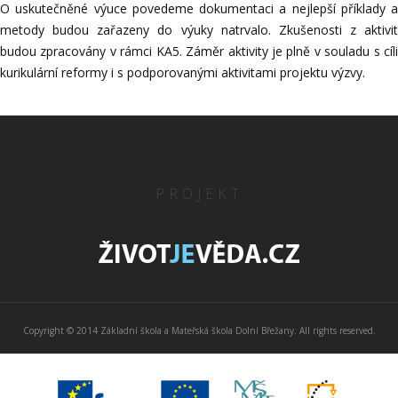
O uskutečněné výuce povedeme dokumentaci a nejlepší příklady a
metody budou zařazeny do výuky natrvalo. Zkušenosti z aktivit
budou zpracovány v rámci KA5. Záměr aktivity je plně v souladu s cíli
kurikulární reformy i s podporovanými aktivitami projektu výzvy.
PROJEKT
Copyright © 2014 Základní škola a Mateřská škola Dolní Břežany. All rights reserved.